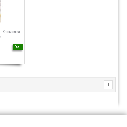
 – Класическа
а
1