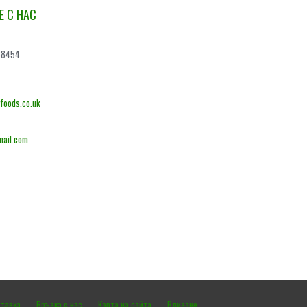
Е С НАС
68454
oods.co.uk
ail.com
тавка
Връзка с нас
Карта на сайта
Влизане