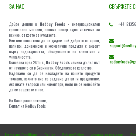
ЗА НАС
СВЪРЖЕТЕ С
Добре дошли в
Nedbuy Foods
- интернационален
+44 12135
хранителен магазин, вашият номер едно източник за
всичко, от което се нуждаете.
Ние сме посветени да ви дадем най-доброто от храни,
support@nedbuyf
напитки, домакински и козметични продукти с акцент
върху надеждността, обслужването на клиентите и
уникалността.
nedbuyfoods@gm
Основана през 2015 г.,
Nedbuy Foods
измина дълъг път
от началото си в Бирмингам, Обединеното кралство.
Надяваме се да се насладите на нашите продукти
толкова, колкото ние се радваме да ви ги предлагаме.
Ако имате въпроси или коментари, моля не се колебайте
да се свържете с нас.
На Ваше разположение,
Екипът на Nedbuy Foods
Terms and Conditions
За Нас
Privacy Policy
Условия за връщане
Дос